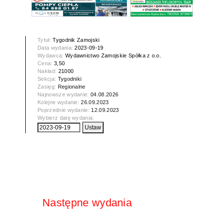
Tytuł:
Tygodnik Zamojski
Data wydania:
2023-09-19
Wydawca:
Wydawnictwo Zamojskie Spółka z o.o.
Cena:
3,50
Nakład:
21000
Sekcja:
Tygodniki
Zasięg:
Regionalne
Najnowsze wydanie:
04.08.2026
Kolejne wydanie:
26.09.2023
Poprzednie wydanie:
12.09.2023
Wybierz datę wydania:
Następne wydania