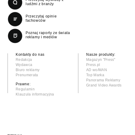
ludźmi z branży
Przeczytaj opinie
fachowców
Poznaj raporty ze świata
reklamy i mediów
Kontakty do nas
Nasze produkty:
Redakcja
Magazyn "Press"
Wydawca
Press.pl
Biuro reklamy
AD wo/MAN
Prenumerata
Top Marka
Panorama Reklamy
Prawne:
Grand Video Awards
Regulamin
Klauzula informacyjna