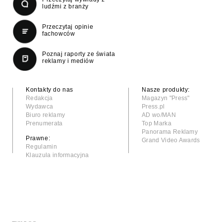
ludźmi z branży
Przeczytaj opinie
fachowców
Poznaj raporty ze świata
reklamy i mediów
Kontakty do nas
Nasze produkty:
Redakcja
Magazyn "Press"
Wydawca
Press.pl
Biuro reklamy
AD wo/MAN
Prenumerata
Top Marka
Panorama Reklamy
Prawne:
Grand Video Awards
Regulamin
Klauzula informacyjna