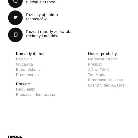
ludźmi z branży
Przeczytaj opinie
fachowców
Poznaj raporty ze świata
reklamy i mediów
Kontakty do nas
Nasze produkty:
Redakcja
Magazyn "Press"
Wydawca
Press.pl
Biuro reklamy
AD wo/MAN
Prenumerata
Top Marka
Panorama Reklamy
Prawne:
Grand Video Awards
Regulamin
Klauzula informacyjna