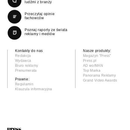
ludźmi z branży
Przeczytaj opinie
fachowców
Poznaj raporty ze świata
reklamy i mediów
Kontakty do nas
Nasze produkty:
Redakcja
Magazyn "Press"
Wydawca
Press.pl
Biuro reklamy
AD wo/MAN
Prenumerata
Top Marka
Panorama Reklamy
Prawne:
Grand Video Awards
Regulamin
Klauzula informacyjna