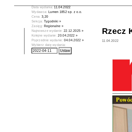
Tytuł:
Rzecz Krotoszyńska
Data wydania:
11.04.2022
Wydawca:
Lumen 1852 sp. z o.o.
Cena:
3,20
Sekcja:
Tygodniki »
Zasięg:
Regionalne »
Rzecz 
Najnowsze wydanie:
22.12.2025 »
Kolejne wydanie:
20.04.2022 »
Poprzednie wydanie:
04.04.2022 »
11.04.2022
Wybierz datę wydania: