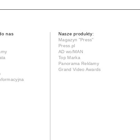
do nas
Nasze produkty:
Magazyn "Press"
Press.pl
lamy
AD wo/MAN
ata
Top Marka
Panorama Reklamy
Grand Video Awards
n
informacyjna