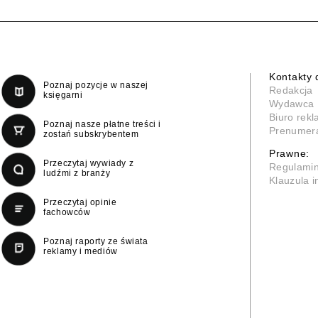
Kontakty 
Poznaj pozycje w naszej
Redakcja
księgarni
Wydawca
Biuro rek
Poznaj nasze płatne treści i
Prenumer
zostań subskrybentem
Prawne:
Przeczytaj wywiady z
Regulami
ludźmi z branży
Klauzula 
Przeczytaj opinie
fachowców
Poznaj raporty ze świata
reklamy i mediów