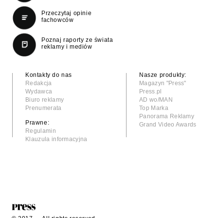
Przeczytaj opinie
fachowców
Poznaj raporty ze świata
reklamy i mediów
Kontakty do nas
Nasze produkty:
Redakcja
Magazyn "Press"
Wydawca
Press.pl
Biuro reklamy
AD wo/MAN
Prenumerata
Top Marka
Panorama Reklamy
Prawne:
Grand Video Awards
Regulamin
Klauzula informacyjna