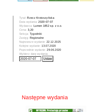
Tytuł:
Rzecz Krotoszyńska
Data wydania:
2020-07-07
Wydawca:
Lumen 1852 sp. z o.o.
Cena:
3,20
Sekcja:
Tygodniki
Zasięg:
Regionalne
Najnowsze wydanie:
22.12.2025
Kolejne wydanie:
13.07.2020
Poprzednie wydanie:
29.06.2020
Wybierz datę wydania:
Następne wydania