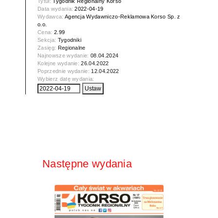
Tytuł:
Tygodnik Regionalny Korso
Data wydania:
2022-04-19
Wydawca:
Agencja Wydawniczo-Reklamowa Korso Sp. z
o.o.
Cena:
2.99
Sekcja:
Tygodniki
Zasięg:
Regionalne
Najnowsze wydanie:
08.04.2024
Kolejne wydanie:
26.04.2022
Poprzednie wydanie:
12.04.2022
Wybierz datę wydania:
Następne wydania