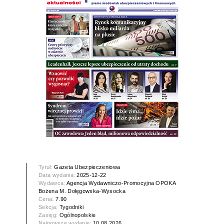
Tytuł:
Gazeta Ubezpieczeniowa
Data wydania:
2025-12-22
Wydawca:
Agencja Wydawniczo-Promocyjna OPOKA
Bożena M. Dołęgowska-Wysocka
Cena:
7.90
Sekcja:
Tygodniki
Zasięg:
Ogólnopolskie
Najnowsze wydanie:
10.08.2026