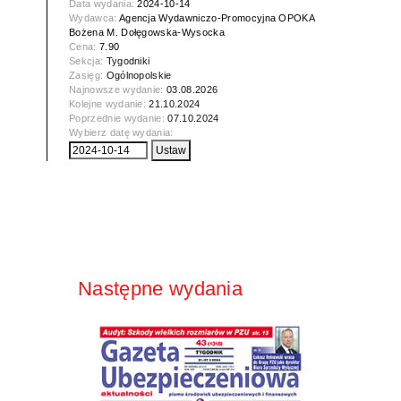
Data wydania:
2024-10-14
Wydawca:
Agencja Wydawniczo-Promocyjna OPOKA
Bożena M. Dołęgowska-Wysocka
Cena:
7.90
Sekcja:
Tygodniki
Zasięg:
Ogólnopolskie
Najnowsze wydanie:
03.08.2026
Kolejne wydanie:
21.10.2024
Poprzednie wydanie:
07.10.2024
Wybierz datę wydania:
Następne wydania