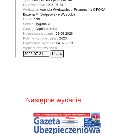
Tytuł:
Gazeta Ubezpieczeniowa
Data wydania:
2023-07-31
Wydawca:
Agencja Wydawniczo-Promocyjna OPOKA
Bożena M. Dołęgowska-Wysocka
Cena:
7.90
Sekcja:
Tygodniki
Zasięg:
Ogólnopolskie
Najnowsze wydanie:
03.08.2026
Kolejne wydanie:
07.08.2023
Poprzednie wydanie:
24.07.2023
Wybierz datę wydania:
Następne wydania