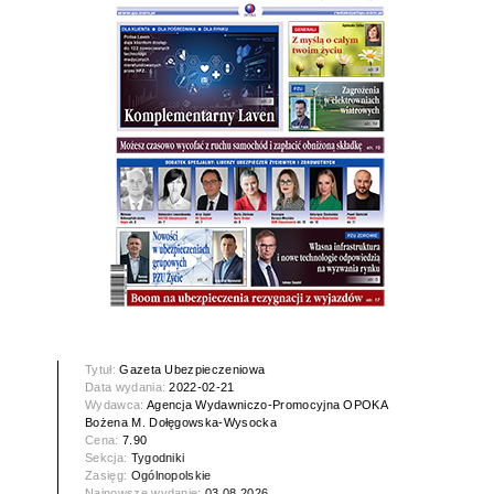
Tytuł:
Gazeta Ubezpieczeniowa
Data wydania:
2022-02-21
Wydawca:
Agencja Wydawniczo-Promocyjna OPOKA
Bożena M. Dołęgowska-Wysocka
Cena:
7.90
Sekcja:
Tygodniki
Zasięg:
Ogólnopolskie
Najnowsze wydanie:
03.08.2026