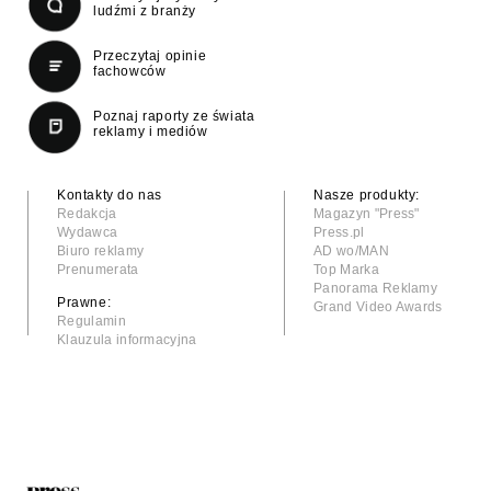
ludźmi z branży
Przeczytaj opinie
fachowców
Poznaj raporty ze świata
reklamy i mediów
Kontakty do nas
Nasze produkty:
Redakcja
Magazyn "Press"
Wydawca
Press.pl
Biuro reklamy
AD wo/MAN
Prenumerata
Top Marka
Panorama Reklamy
Prawne:
Grand Video Awards
Regulamin
Klauzula informacyjna