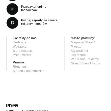
Przeczytaj opinie
fachowców
Poznaj raporty ze świata
reklamy i mediów
Kontakty do nas
Nasze produkty:
Redakcja
Magazyn "Press"
Wydawca
Press.pl
Biuro reklamy
AD wo/MAN
Prenumerata
Top Marka
Panorama Reklamy
Prawne:
Grand Video Awards
Regulamin
Klauzula informacyjna