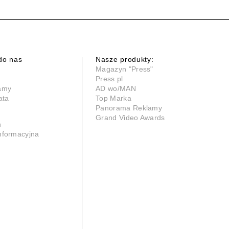
do nas
Nasze produkty:
Magazyn "Press"
Press.pl
lamy
AD wo/MAN
ata
Top Marka
Panorama Reklamy
Grand Video Awards
n
informacyjna