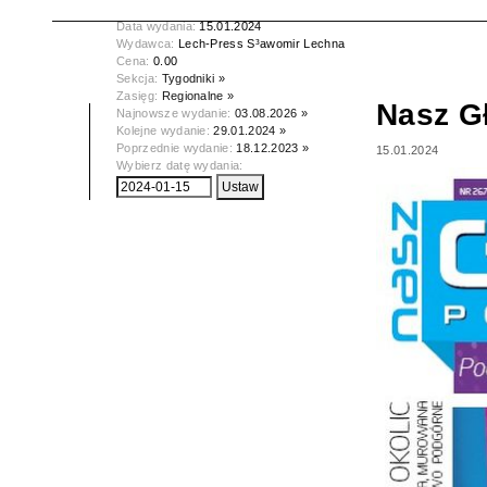
Tytuł:
Nasz Głos Poznański
Data wydania:
15.01.2024
Wydawca:
Lech-Press S³awomir Lechna
Cena:
0.00
Sekcja:
Tygodniki »
Zasięg:
Regionalne »
Nasz G
Najnowsze wydanie:
03.08.2026 »
Kolejne wydanie:
29.01.2024 »
Poprzednie wydanie:
18.12.2023 »
15.01.2024
Wybierz datę wydania: