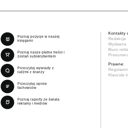
Kontakty 
Poznaj pozycje w naszej
Redakcja
księgarni
Wydawca
Biuro rek
Poznaj nasze płatne treści i
Prenumer
zostań subskrybentem
Prawne:
Przeczytaj wywiady z
Regulami
ludźmi z branży
Klauzula 
Przeczytaj opinie
fachowców
Poznaj raporty ze świata
reklamy i mediów