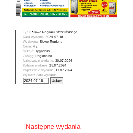
Tytuł:
Słowo Regionu Strzelińskiego
Data wydania:
2024-07-18
Wydawca:
Słowo Regionu
Cena:
4 zł
Sekcja:
Tygodniki
Zasięg:
Regionalne
Najnowsze wydanie:
30.07.2026
Kolejne wydanie:
25.07.2024
Poprzednie wydanie:
11.07.2024
Wybierz datę wydania:
Następne wydania