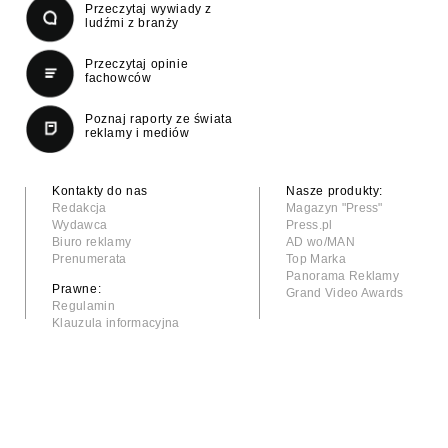
Przeczytaj wywiady z
ludźmi z branży
Przeczytaj opinie
fachowców
Poznaj raporty ze świata
reklamy i mediów
Kontakty do nas
Nasze produkty:
Redakcja
Magazyn "Press"
Wydawca
Press.pl
Biuro reklamy
AD wo/MAN
Prenumerata
Top Marka
Panorama Reklamy
Prawne:
Grand Video Awards
Regulamin
Klauzula informacyjna