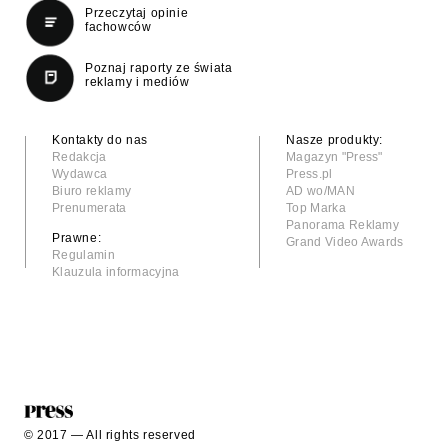
Przeczytaj opinie
fachowców
Poznaj raporty ze świata
reklamy i mediów
Kontakty do nas
Nasze produkty:
Redakcja
Magazyn "Press"
Wydawca
Press.pl
Biuro reklamy
AD wo/MAN
Prenumerata
Top Marka
Panorama Reklamy
Prawne:
Grand Video Awards
Regulamin
Klauzula informacyjna
© 2017 — All rights reserved