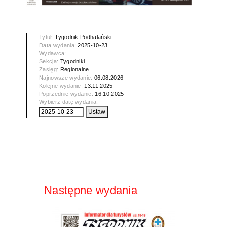
Tytuł:
Tygodnik Podhalański
Data wydania:
2025-10-23
Wydawca:
Sekcja:
Tygodniki
Zasięg:
Regionalne
Najnowsze wydanie:
06.08.2026
Kolejne wydanie:
13.11.2025
Poprzednie wydanie:
16.10.2025
Wybierz datę wydania:
Następne wydania