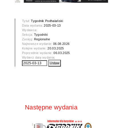
Tytuł:
Tygodnik Podhalański
Data wydania:
2025-03-13
Wydawca:
Sekcja:
Tygodniki
Zasięg:
Regionalne
Najnowsze wydanie:
06.08.2026
Kolejne wydanie:
20.03.2025
Poprzednie wydanie:
06.03.2025
Wybierz datę wydania:
Następne wydania