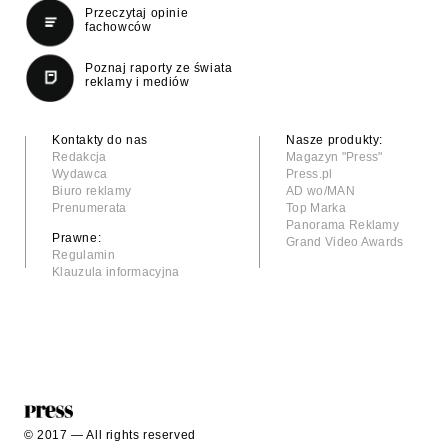
Przeczytaj opinie
fachowców
Poznaj raporty ze świata
reklamy i mediów
Kontakty do nas
Nasze produkty:
Redakcja
Magazyn "Press"
Wydawca
Press.pl
Biuro reklamy
AD wo/MAN
Prenumerata
Top Marka
Panorama Reklamy
Prawne:
Grand Video Awards
Regulamin
Klauzula informacyjna
© 2017 — All rights reserved