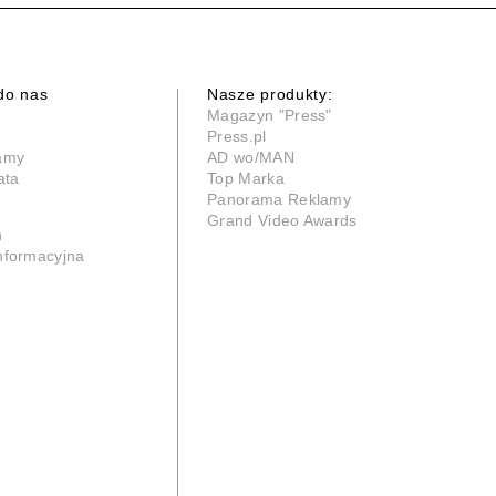
do nas
Nasze produkty:
Magazyn "Press"
Press.pl
lamy
AD wo/MAN
ata
Top Marka
Panorama Reklamy
Grand Video Awards
n
informacyjna