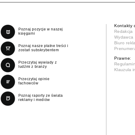
Kontakty 
Poznaj pozycje w naszej
Redakcja
księgarni
Wydawca
Biuro rek
Poznaj nasze płatne treści i
Prenumer
zostań subskrybentem
Prawne:
Przeczytaj wywiady z
Regulami
ludźmi z branży
Klauzula 
Przeczytaj opinie
fachowców
Poznaj raporty ze świata
reklamy i mediów