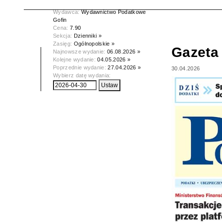
Data wydania:
30.04.2026
Wydawca:
Wydawnictwo Podatkowe
Gofin
Cena:
7.90
Sekcja:
Dzienniki »
Zasięg:
Ogólnopolskie »
Gazeta
Najnowsze wydanie:
06.08.2026 »
Kolejne wydanie:
04.05.2026 »
Poprzednie wydanie:
27.04.2026 »
30.04.2026
Wybierz datę wydania: