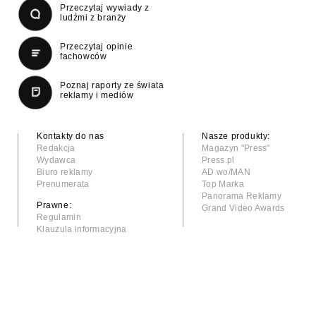
Przeczytaj wywiady z
ludźmi z branży
Przeczytaj opinie
fachowców
Poznaj raporty ze świata
reklamy i mediów
Kontakty do nas
Nasze produkty:
Redakcja
Magazyn "Press"
Wydawca
Press.pl
Biuro reklamy
AD wo/MAN
Prenumerata
Top Marka
Panorama Reklamy
Prawne:
Grand Video Awards
Regulamin
Klauzula informacyjna