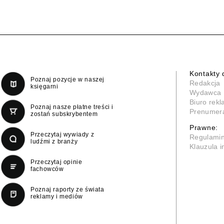
Kontakty 
Poznaj pozycje w naszej
Redakcja
księgarni
Wydawca
Biuro rek
Poznaj nasze płatne treści i
Prenumer
zostań subskrybentem
Prawne:
Przeczytaj wywiady z
Regulami
ludźmi z branży
Klauzula 
Przeczytaj opinie
fachowców
Poznaj raporty ze świata
reklamy i mediów