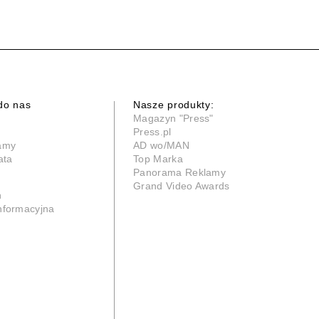
do nas
Nasze produkty:
Magazyn "Press"
Press.pl
lamy
AD wo/MAN
ata
Top Marka
Panorama Reklamy
Grand Video Awards
n
informacyjna