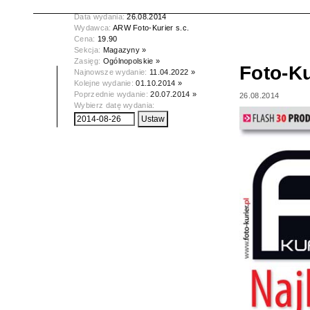
Tytuł:
Foto-Kurier
Data wydania:
26.08.2014
Wydawca:
ARW Foto-Kurier s.c.
Cena:
19.90
Sekcja:
Magazyny »
Zasięg:
Ogólnopolskie »
Foto-Ku
Najnowsze wydanie:
11.04.2022 »
Kolejne wydanie:
01.10.2014 »
Poprzednie wydanie:
20.07.2014 »
26.08.2014
Wybierz datę wydania: