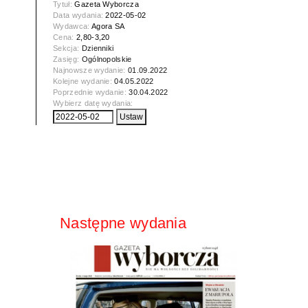
Tytuł:
Gazeta Wyborcza
Data wydania:
2022-05-02
Wydawca:
Agora SA
Cena:
2,80-3,20
Sekcja:
Dzienniki
Zasięg:
Ogólnopolskie
Najnowsze wydanie:
01.09.2022
Kolejne wydanie:
04.05.2022
Poprzednie wydanie:
30.04.2022
Wybierz datę wydania:
Następne wydania