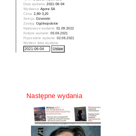
Data wydania:
2021-06-04
Wydawca:
Agora SA
Cena:
2,80-3,20
Sekcja:
Dzienniki
Zasięg:
Ogólnopolskie
Najnowsze wydanie:
01.09.2022
Kolejne wydanie:
05.06.2021
Poprzednie wydanie:
02.06.2021
Wybierz datę wydania:
Następne wydania