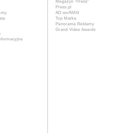
Magazyn "Press"
Press.pl
lamy
AD wo/MAN
ata
Top Marka
Panorama Reklamy
Grand Video Awards
n
informacyjna