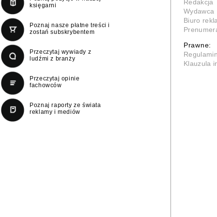
Redakcja
księgarni
Wydawca
Biuro rek
Poznaj nasze płatne treści i
Prenumer
zostań subskrybentem
Prawne:
Przeczytaj wywiady z
Regulami
ludźmi z branży
Klauzula 
Przeczytaj opinie
fachowców
Poznaj raporty ze świata
reklamy i mediów