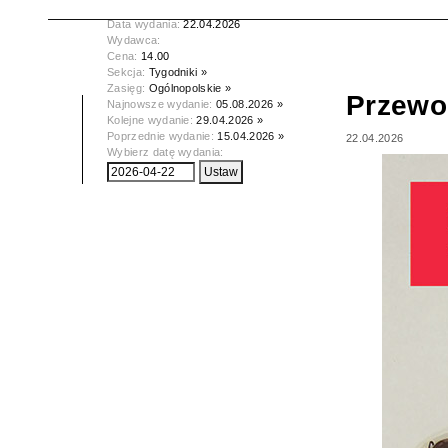
Tytuł:
Przewodnik Katolicki
Data wydania:
22.04.2026
Wydawca:
Cena:
14.00
Sekcja:
Tygodniki »
Zasięg:
Ogólnopolskie »
Przewod
Najnowsze wydanie:
05.08.2026 »
Kolejne wydanie:
29.04.2026 »
Poprzednie wydanie:
15.04.2026 »
22.04.2026
Wybierz datę wydania: