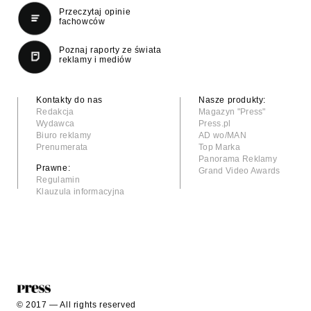
Przeczytaj opinie
fachowców
Poznaj raporty ze świata
reklamy i mediów
Kontakty do nas
Nasze produkty:
Redakcja
Magazyn "Press"
Wydawca
Press.pl
Biuro reklamy
AD wo/MAN
Prenumerata
Top Marka
Panorama Reklamy
Prawne:
Grand Video Awards
Regulamin
Klauzula informacyjna
© 2017 — All rights reserved