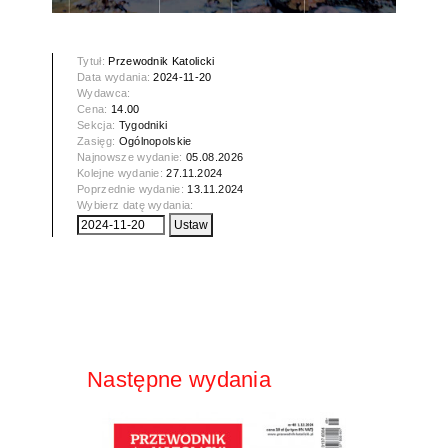
Tytuł:
Przewodnik Katolicki
Data wydania:
2024-11-20
Wydawca:
Cena:
14.00
Sekcja:
Tygodniki
Zasięg:
Ogólnopolskie
Najnowsze wydanie:
05.08.2026
Kolejne wydanie:
27.11.2024
Poprzednie wydanie:
13.11.2024
Wybierz datę wydania:
Następne wydania