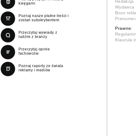
Redakcja
księgarni
Wydawca
Biuro rek
Poznaj nasze płatne treści i
Prenumer
zostań subskrybentem
Prawne:
Przeczytaj wywiady z
Regulami
ludźmi z branży
Klauzula 
Przeczytaj opinie
fachowców
Poznaj raporty ze świata
reklamy i mediów