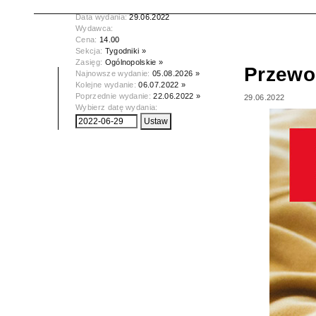
Tytuł:
Przewodnik Katolicki
Data wydania:
29.06.2022
Wydawca:
Cena:
14.00
Sekcja:
Tygodniki »
Zasięg:
Ogólnopolskie »
Przewod
Najnowsze wydanie:
05.08.2026 »
Kolejne wydanie:
06.07.2022 »
Poprzednie wydanie:
22.06.2022 »
29.06.2022
Wybierz datę wydania: