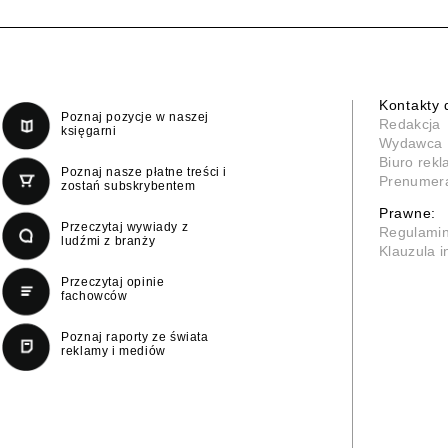
Kontakty 
Poznaj pozycje w naszej
Redakcja
księgarni
Wydawca
Biuro rek
Poznaj nasze płatne treści i
Prenumer
zostań subskrybentem
Prawne:
Przeczytaj wywiady z
Regulami
ludźmi z branży
Klauzula 
Przeczytaj opinie
fachowców
Poznaj raporty ze świata
reklamy i mediów