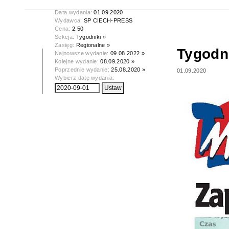
Tytuł:
Tygodnik Makowski
Data wydania:
01.09.2020
Wydawca:
SP CIECH-PRESS
Cena:
2.50
Sekcja:
Tygodniki »
Zasięg:
Regionalne »
Tygodn
Najnowsze wydanie:
09.08.2022 »
Kolejne wydanie:
08.09.2020 »
Poprzednie wydanie:
25.08.2020 »
01.09.2020
Wybierz datę wydania: