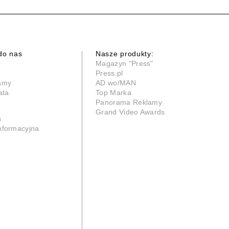
do nas
Nasze produkty:
Magazyn "Press"
Press.pl
lamy
AD wo/MAN
ata
Top Marka
Panorama Reklamy
Grand Video Awards
n
informacyjna