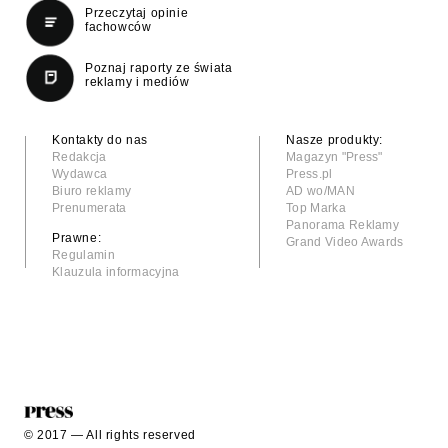
Przeczytaj opinie
fachowców
Poznaj raporty ze świata
reklamy i mediów
Kontakty do nas
Nasze produkty:
Redakcja
Magazyn "Press"
Wydawca
Press.pl
Biuro reklamy
AD wo/MAN
Prenumerata
Top Marka
Panorama Reklamy
Prawne:
Grand Video Awards
Regulamin
Klauzula informacyjna
© 2017 — All rights reserved