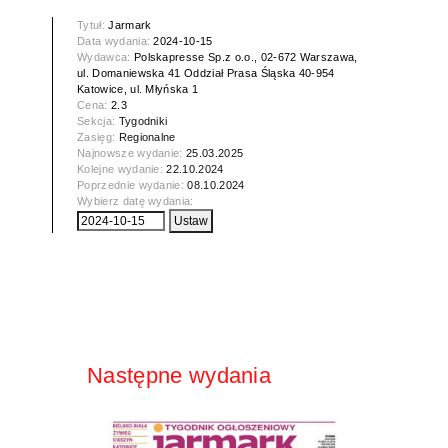
Tytuł:
Jarmark
Data wydania:
2024-10-15
Wydawca:
Polskapresse Sp.z o.o., 02-672 Warszawa,
ul. Domaniewska 41 Oddział Prasa Śląska 40-954
Katowice, ul. Młyńska 1
Cena:
2.3
Sekcja:
Tygodniki
Zasięg:
Regionalne
Najnowsze wydanie:
25.03.2025
Kolejne wydanie:
22.10.2024
Poprzednie wydanie:
08.10.2024
Wybierz datę wydania:
Następne wydania