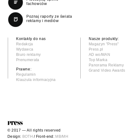
fachowców
Poznaj raporty ze świata
reklamy i mediów
Kontakty do nas
Nasze produkty:
Redakcja
Magazyn "Press"
Wydawca
Press.pl
Biuro reklamy
AD wo/MAN
Prenumerata
Top Marka
Panorama Reklamy
Prawne:
Grand Video Awards
Regulamin
Klauzula informacyjna
© 2017 — All rights reserved
Design:
BOTH
/ Front-end:
MB/MH