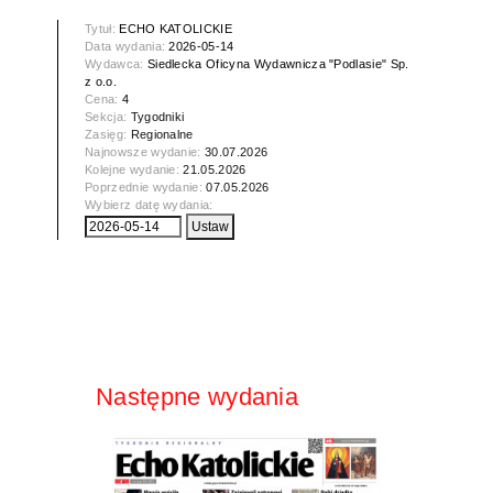
Tytuł:
ECHO KATOLICKIE
Data wydania:
2026-05-14
Wydawca:
Siedlecka Oficyna Wydawnicza "Podlasie" Sp.
z o.o.
Cena:
4
Sekcja:
Tygodniki
Zasięg:
Regionalne
Najnowsze wydanie:
30.07.2026
Kolejne wydanie:
21.05.2026
Poprzednie wydanie:
07.05.2026
Wybierz datę wydania:
Następne wydania