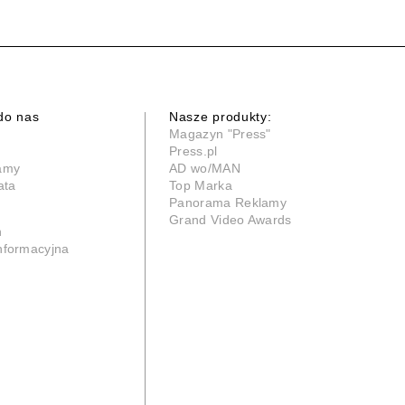
do nas
Nasze produkty:
Magazyn "Press"
Press.pl
lamy
AD wo/MAN
ata
Top Marka
Panorama Reklamy
Grand Video Awards
n
informacyjna