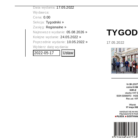
Tytuł:
TYGODNIK PŁOCKI
Data wydania:
17.05.2022
Wydawca:
Cena:
0.00
Sekcja:
Tygodniki »
Zasięg:
Regionalne »
TYGOD
Najnowsze wydanie:
05.08.2026 »
Kolejne wydanie:
24.05.2022 »
Poprzednie wydanie:
10.05.2022 »
17.05.2022
Wybierz datę wydania: