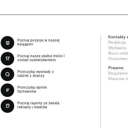
Kontakty 
Poznaj pozycje w naszej
Redakcja
księgarni
Wydawca
Biuro rek
Poznaj nasze płatne treści i
Prenumer
zostań subskrybentem
Prawne:
Przeczytaj wywiady z
Regulami
ludźmi z branży
Klauzula 
Przeczytaj opinie
fachowców
Poznaj raporty ze świata
reklamy i mediów