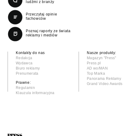
ludźmi z branży
Przeczytaj opinie
fachowców
Poznaj raporty ze świata
reklamy i mediów
Kontakty do nas
Nasze produkty:
Redakcja
Magazyn "Press"
Wydawca
Press.pl
Biuro reklamy
AD wo/MAN
Prenumerata
Top Marka
Panorama Reklamy
Prawne:
Grand Video Awards
Regulamin
Klauzula informacyjna