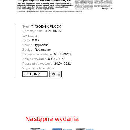
Tytuł:
TYGODNIK PŁOCKI
Data wydania:
2021-04-27
Wydawca:
Cena:
0.00
Sekcja:
Tygodniki
Zasięg:
Regionalne
Najnowsze wydanie:
05.08.2026
Kolejne wydanie:
04.05.2021
Poprzednie wydanie:
20.04.2021
Wybierz datę wydania:
Następne wydania