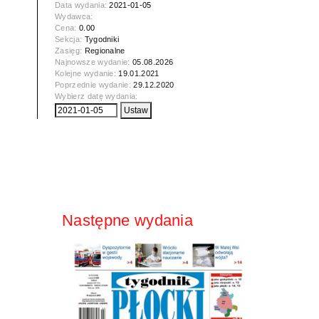
Data wydania:
2021-01-05
Wydawca:
Cena:
0.00
Sekcja:
Tygodniki
Zasięg:
Regionalne
Najnowsze wydanie:
05.08.2026
Kolejne wydanie:
19.01.2021
Poprzednie wydanie:
29.12.2020
Wybierz datę wydania:
Następne wydania