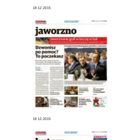
18.12.2015
18.12.2015