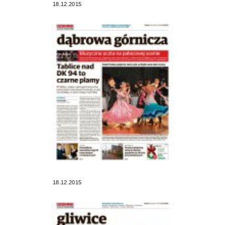
18.12.2015
18.12.2015