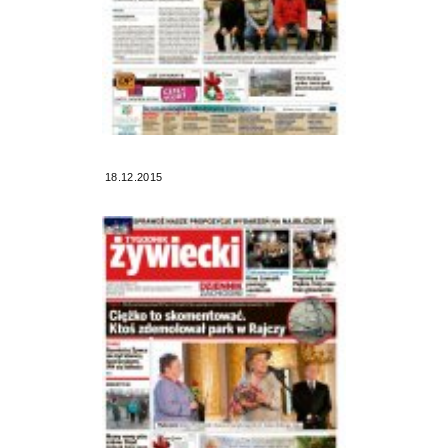
18.12.2015