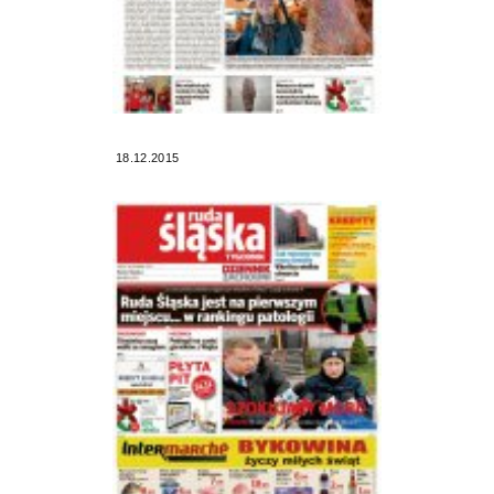
18.12.2015