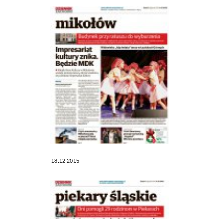
18.12.2015