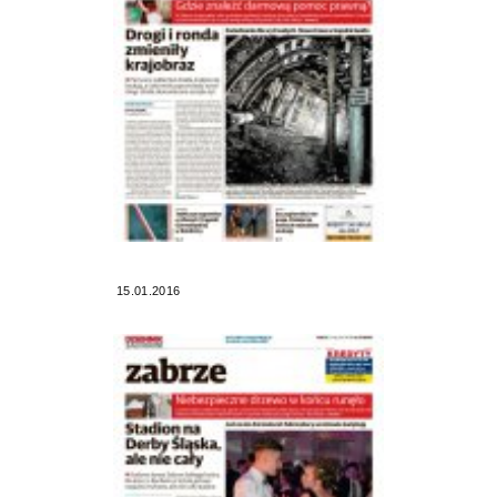
15.01.2016