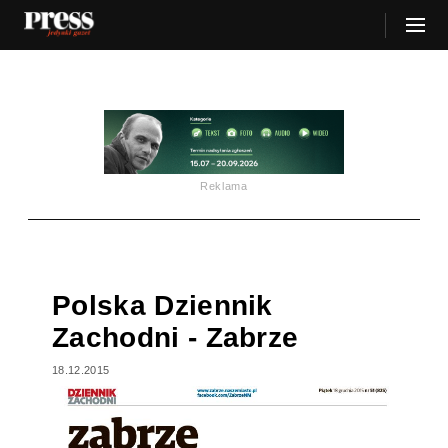
Reklama
Polska Dziennik
Zachodni - Zabrze
18.12.2015