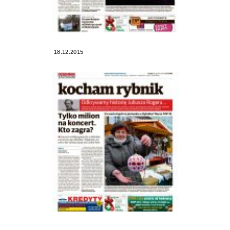
18.12.2015