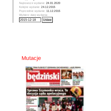
Najnowsze wydanie:
24.01.2020
Kolejne wydanie:
24.12.2015
Poprzednie wydanie:
11.12.2015
Wybierz datę wydania:
Mutacje