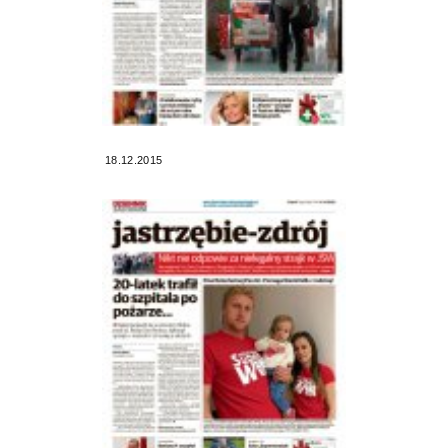
18.12.2015