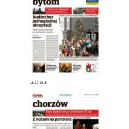
18.12.2015