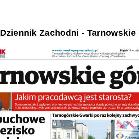
 Dziennik Zachodni - Tarnowskie