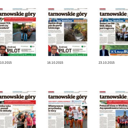
.10.2015
16.10.2015
23.10.2015