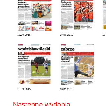
18.09.2015
18.09.2015
18
18.09.2015
18.09.2015
Następne wydania