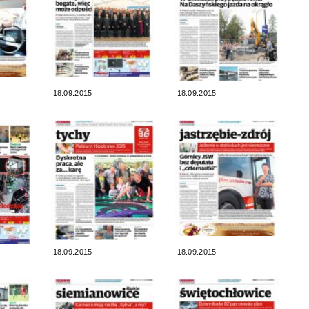
18.09.2015
18.09.2015
18.09.2015
18.09.2015