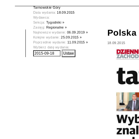
Tytuł:
Polska Dziennik Zachodni -
Tarnowskie Góry
Data wydania:
18.09.2015
Wydawca:
Sekcja:
Tygodniki »
Zasięg:
Regionalne »
Polska
Najnowsze wydanie:
06.09.2019 »
Kolejne wydanie:
25.09.2015 »
Poprzednie wydanie:
11.09.2015 »
18.09.2015
Wybierz datę wydania: