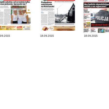
.09.2015
18.09.2015
18.09.2015