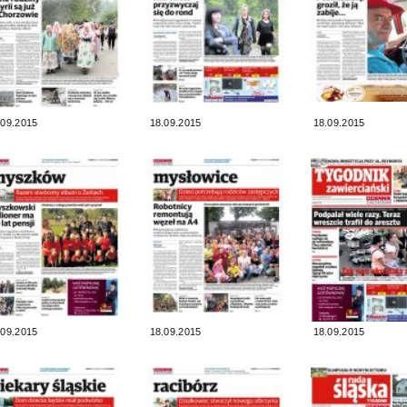
.09.2015
18.09.2015
18.09.2015
.09.2015
18.09.2015
18.09.2015