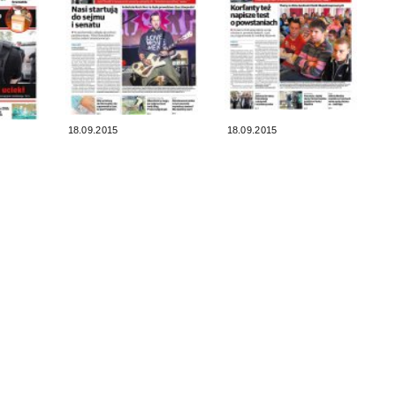
18.09.2015
18.09.2015