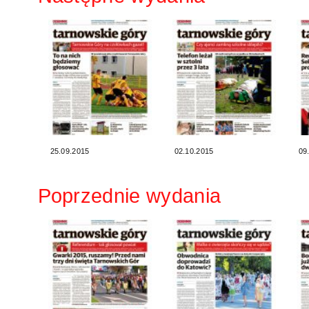
25.09.2015
02.10.2015
09
Poprzednie wydania