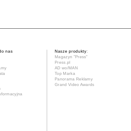
do nas
Nasze produkty:
Magazyn "Press"
Press.pl
lamy
AD wo/MAN
ata
Top Marka
Panorama Reklamy
Grand Video Awards
n
informacyjna