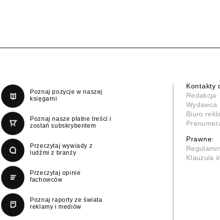
Kontakty 
Poznaj pozycje w naszej
Redakcja
księgarni
Wydawca
Biuro rek
Poznaj nasze płatne treści i
Prenumer
zostań subskrybentem
Prawne:
Przeczytaj wywiady z
Regulami
ludźmi z branży
Klauzula 
Przeczytaj opinie
fachowców
Poznaj raporty ze świata
reklamy i mediów