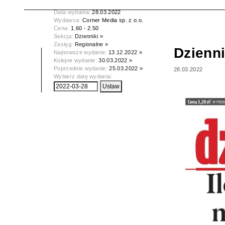
Tytuł:
Dziennik Wschodni
Data wydania:
28.03.2022
Wydawca:
Corner Media sp. z o.o.
Cena:
1.60 - 2.50
Sekcja:
Dzienniki »
Zasięg:
Regionalne »
Dzienn
Najnowsze wydanie:
13.12.2022 »
Kolejne wydanie:
30.03.2022 »
Poprzednie wydanie:
25.03.2022 »
28.03.2022
Wybierz datę wydania: