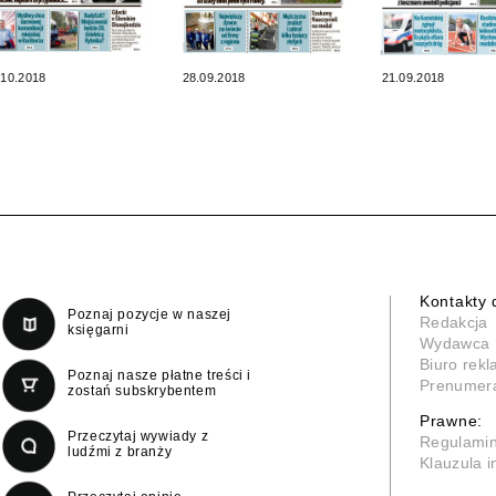
.10.2018
28.09.2018
21.09.2018
Kontakty 
Poznaj pozycje w naszej
Redakcja
księgarni
Wydawca
Biuro rek
Poznaj nasze płatne treści i
Prenumer
zostań subskrybentem
Prawne:
Przeczytaj wywiady z
Regulami
ludźmi z branży
Klauzula 