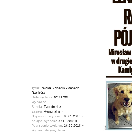
Tytuł:
Polska Dziennik Zachodni -
Racibórz
Data wydania:
02.11.2018
Wydawca:
Sekcja:
Tygodniki »
Zasięg:
Regionalne »
Najnowsze wydanie:
18.01.2019 »
Kolejne wydanie:
09.11.2018 »
Poprzednie wydanie:
26.10.2018 »
Wybierz datę wydania: