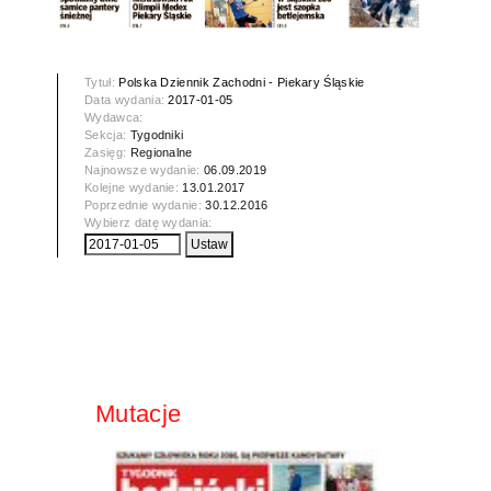
Tytuł:
Polska Dziennik Zachodni - Piekary Śląskie
Data wydania:
2017-01-05
Wydawca:
Sekcja:
Tygodniki
Zasięg:
Regionalne
Najnowsze wydanie:
06.09.2019
Kolejne wydanie:
13.01.2017
Poprzednie wydanie:
30.12.2016
Wybierz datę wydania:
Mutacje