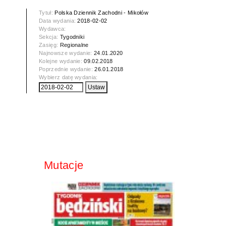
Tytuł:
Polska Dziennik Zachodni - Mikołów
Data wydania:
2018-02-02
Wydawca:
Sekcja:
Tygodniki
Zasięg:
Regionalne
Najnowsze wydanie:
24.01.2020
Kolejne wydanie:
09.02.2018
Poprzednie wydanie:
26.01.2018
Wybierz datę wydania:
Mutacje