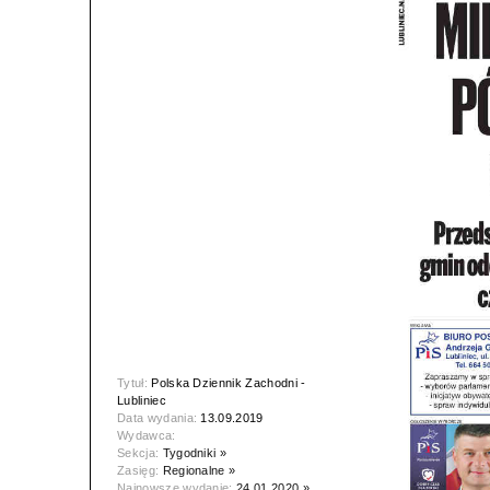
Tytuł:
Polska Dziennik Zachodni -
Lubliniec
Data wydania:
13.09.2019
Wydawca:
Sekcja:
Tygodniki »
Zasięg:
Regionalne »
Najnowsze wydanie:
24.01.2020 »