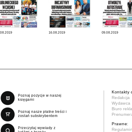
.08.2019
16.08.2019
09.08.2019
Kontakty 
Poznaj pozycje w naszej
Redakcja
księgarni
Wydawca
Biuro rek
Poznaj nasze płatne treści i
Prenumer
zostań subskrybentem
Prawne:
Przeczytaj wywiady z
Regulami
ludźmi z branży