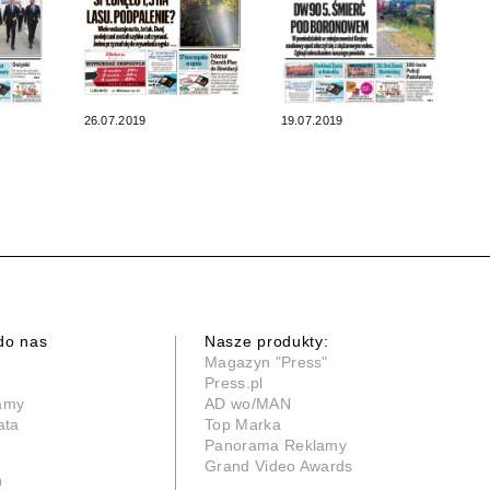
26.07.2019
19.07.2019
do nas
Nasze produkty:
Magazyn "Press"
Press.pl
lamy
AD wo/MAN
ata
Top Marka
Panorama Reklamy
Grand Video Awards
n