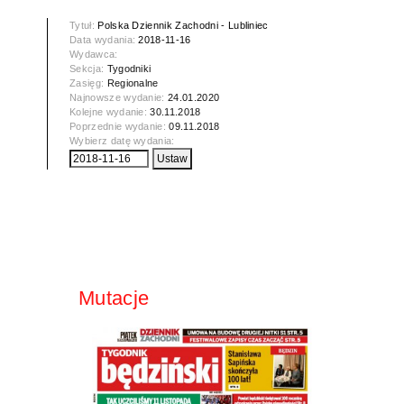
Tytuł:
Polska Dziennik Zachodni - Lubliniec
Data wydania:
2018-11-16
Wydawca:
Sekcja:
Tygodniki
Zasięg:
Regionalne
Najnowsze wydanie:
24.01.2020
Kolejne wydanie:
30.11.2018
Poprzednie wydanie:
09.11.2018
Wybierz datę wydania:
Mutacje