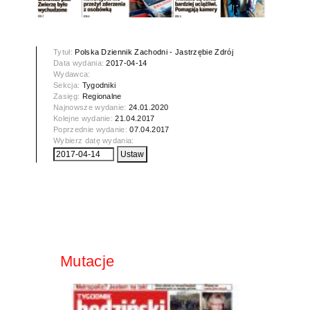
Tytuł:
Polska Dziennik Zachodni - Jastrzębie Zdrój
Data wydania:
2017-04-14
Wydawca:
Sekcja:
Tygodniki
Zasięg:
Regionalne
Najnowsze wydanie:
24.01.2020
Kolejne wydanie:
21.04.2017
Poprzednie wydanie:
07.04.2017
Wybierz datę wydania:
Mutacje