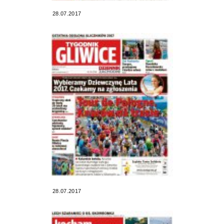
28.07.2017
28.07.2017