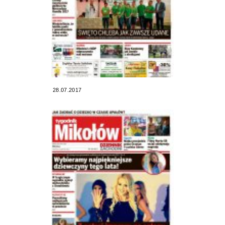
28.07.2017