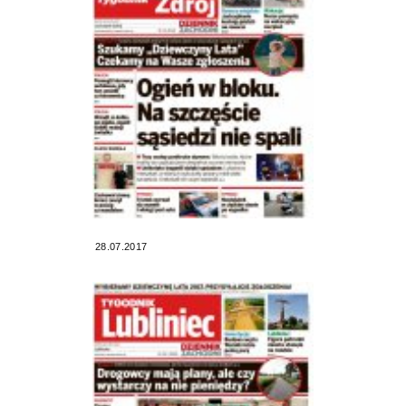
28.07.2017