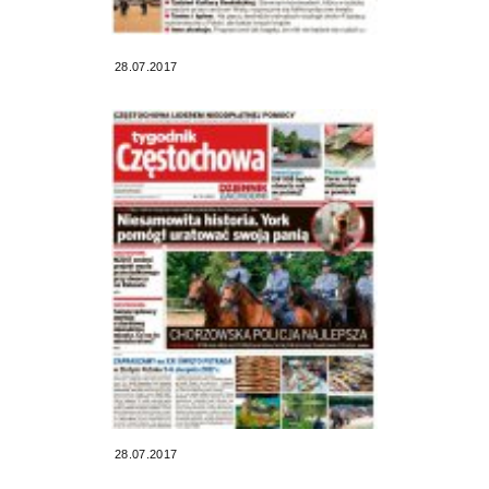
28.07.2017
28.07.2017