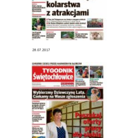
28.07.2017