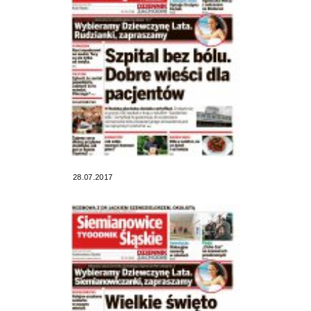
28.07.2017