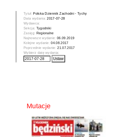
Tytuł:
Polska Dziennik Zachodni - Tychy
Data wydania:
2017-07-28
Wydawca:
Sekcja:
Tygodniki
Zasięg:
Regionalne
Najnowsze wydanie:
06.09.2019
Kolejne wydanie:
04.08.2017
Poprzednie wydanie:
21.07.2017
Wybierz datę wydania:
Mutacje