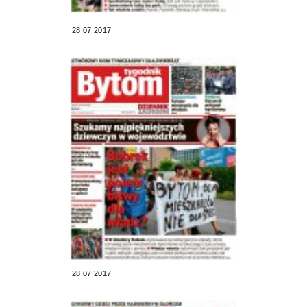
28.07.2017
28.07.2017