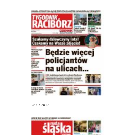
28.07.2017