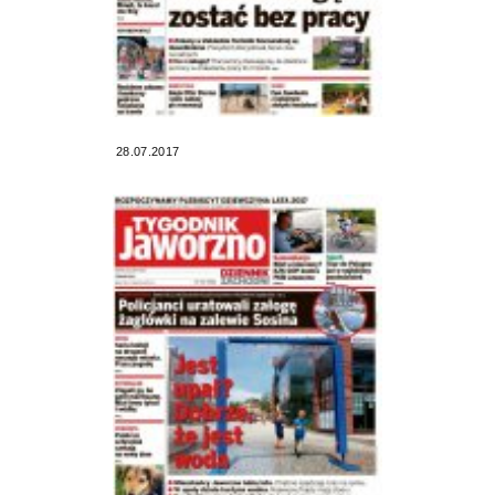
28.07.2017