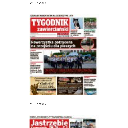
28.07.2017
28.07.2017