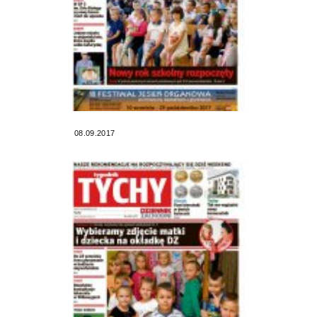
08.09.2017