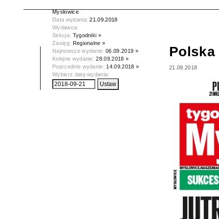
Tytuł:
Polska Dziennik Zachodni -
Mysłowice
Data wydania:
21.09.2018
Wydawca:
Sekcja:
Tygodniki »
Zasięg:
Regionalne »
Polska
Najnowsze wydanie:
06.09.2019 »
Kolejne wydanie:
28.09.2018 »
Poprzednie wydanie:
14.09.2018 »
21.09.2018
Wybierz datę wydania: