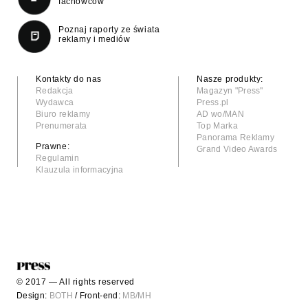
fachowców
Poznaj raporty ze świata
reklamy i mediów
Kontakty do nas
Nasze produkty:
Redakcja
Magazyn "Press"
Wydawca
Press.pl
Biuro reklamy
AD wo/MAN
Prenumerata
Top Marka
Panorama Reklamy
Prawne:
Grand Video Awards
Regulamin
Klauzula informacyjna
© 2017 — All rights reserved
Design:
BOTH
/ Front-end:
MB/MH