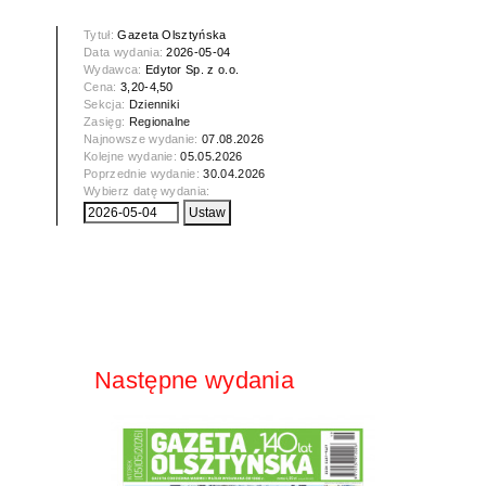
Tytuł:
Gazeta Olsztyńska
Data wydania:
2026-05-04
Wydawca:
Edytor Sp. z o.o.
Cena:
3,20-4,50
Sekcja:
Dzienniki
Zasięg:
Regionalne
Najnowsze wydanie:
07.08.2026
Kolejne wydanie:
05.05.2026
Poprzednie wydanie:
30.04.2026
Wybierz datę wydania:
Następne wydania