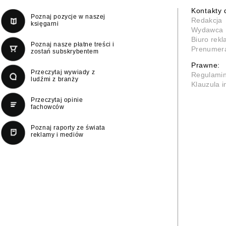
Kontakty 
Poznaj pozycje w naszej
Redakcja
księgarni
Wydawca
Biuro rek
Poznaj nasze płatne treści i
Prenumer
zostań subskrybentem
Prawne:
Przeczytaj wywiady z
Regulami
ludźmi z branży
Klauzula 
Przeczytaj opinie
fachowców
Poznaj raporty ze świata
reklamy i mediów