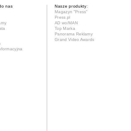
do nas
Nasze produkty:
Magazyn "Press"
Press.pl
lamy
AD wo/MAN
ata
Top Marka
Panorama Reklamy
Grand Video Awards
n
informacyjna