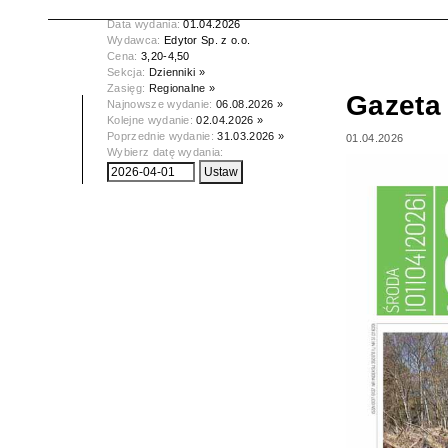
Tytuł:
Gazeta Olsztyńska
Data wydania:
01.04.2026
Wydawca:
Edytor Sp. z o.o.
Cena:
3,20-4,50
Sekcja:
Dzienniki »
Zasięg:
Regionalne »
Gazeta
Najnowsze wydanie:
06.08.2026 »
Kolejne wydanie:
02.04.2026 »
Poprzednie wydanie:
31.03.2026 »
01.04.2026
Wybierz datę wydania: