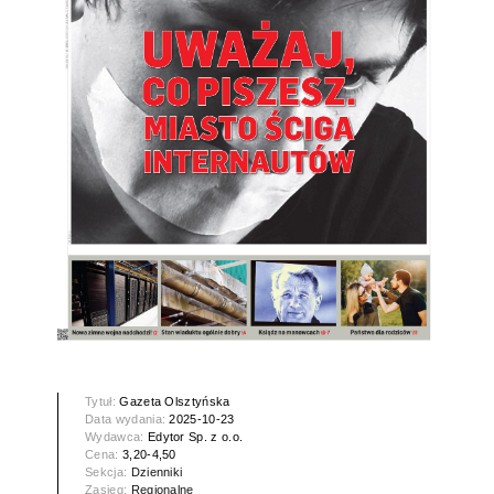
Tytuł:
Gazeta Olsztyńska
Data wydania:
2025-10-23
Wydawca:
Edytor Sp. z o.o.
Cena:
3,20-4,50
Sekcja:
Dzienniki
Zasięg:
Regionalne