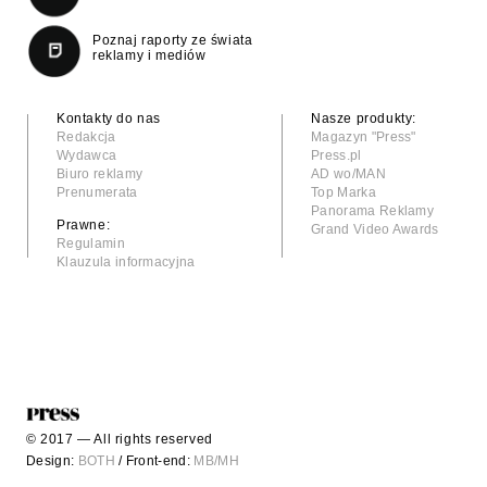
Poznaj raporty ze świata
reklamy i mediów
Kontakty do nas
Nasze produkty:
Redakcja
Magazyn "Press"
Wydawca
Press.pl
Biuro reklamy
AD wo/MAN
Prenumerata
Top Marka
Panorama Reklamy
Prawne:
Grand Video Awards
Regulamin
Klauzula informacyjna
© 2017 — All rights reserved
Design:
BOTH
/ Front-end:
MB/MH