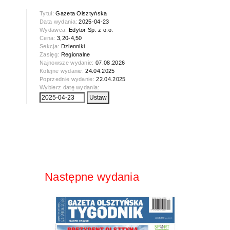
Tytuł:
Gazeta Olsztyńska
Data wydania:
2025-04-23
Wydawca:
Edytor Sp. z o.o.
Cena:
3,20-4,50
Sekcja:
Dzienniki
Zasięg:
Regionalne
Najnowsze wydanie:
07.08.2026
Kolejne wydanie:
24.04.2025
Poprzednie wydanie:
22.04.2025
Wybierz datę wydania:
Następne wydania