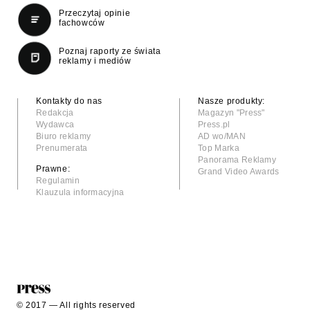
Przeczytaj opinie
fachowców
Poznaj raporty ze świata
reklamy i mediów
Kontakty do nas
Nasze produkty:
Redakcja
Magazyn "Press"
Wydawca
Press.pl
Biuro reklamy
AD wo/MAN
Prenumerata
Top Marka
Panorama Reklamy
Prawne:
Grand Video Awards
Regulamin
Klauzula informacyjna
© 2017 — All rights reserved