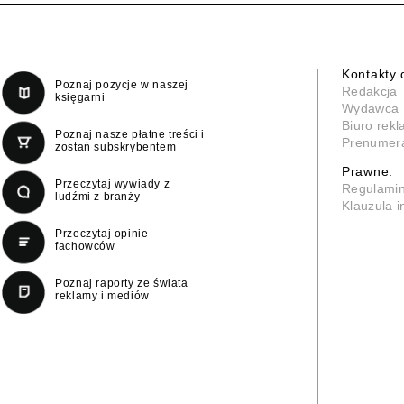
Kontakty 
Poznaj pozycje w naszej
Redakcja
księgarni
Wydawca
Biuro rek
Poznaj nasze płatne treści i
Prenumer
zostań subskrybentem
Prawne:
Przeczytaj wywiady z
Regulami
ludźmi z branży
Klauzula 
Przeczytaj opinie
fachowców
Poznaj raporty ze świata
reklamy i mediów