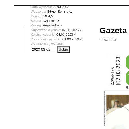
Tytuł:
Gazeta Olsztyńska
Data wydania:
02.03.2023
Wydawca:
Edytor Sp. z o.o.
Cena:
3,20-4,50
Sekcja:
Dzienniki »
Zasięg:
Regionalne »
Gazeta
Najnowsze wydanie:
07.08.2026 »
Kolejne wydanie:
03.03.2023 »
Poprzednie wydanie:
01.03.2023 »
02.03.2023
Wybierz datę wydania: