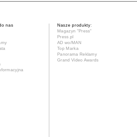
do nas
Nasze produkty:
Magazyn "Press"
Press.pl
lamy
AD wo/MAN
ata
Top Marka
Panorama Reklamy
Grand Video Awards
n
informacyjna