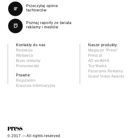
Przeczytaj opinie
fachowców
Poznaj raporty ze świata
reklamy i mediów
Kontakty do nas
Nasze produkty:
Redakcja
Magazyn "Press"
Wydawca
Press.pl
Biuro reklamy
AD wo/MAN
Prenumerata
Top Marka
Panorama Reklamy
Prawne:
Grand Video Awards
Regulamin
Klauzula informacyjna
© 2017 — All rights reserved